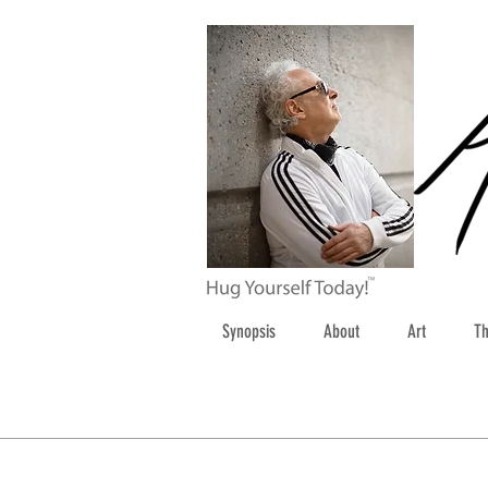
Synopsis
About
Art
Th