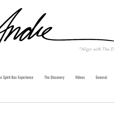
"Align with The D
e Spirit Box Experience
The Discovery
Videos
General