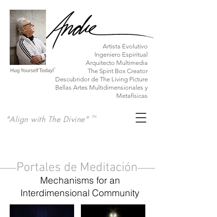
Artista Evolutivo
Ingeniero Espiritual
Arquitecto Multimedia
The Spirit Box Creator
Descubridor de The Living Picture
Bellas Artes Multidimensionales y
Metafísicas
"Align with The Divine"
TM
Portales de Meditación
Mechanisms for an
Interdimensional Community